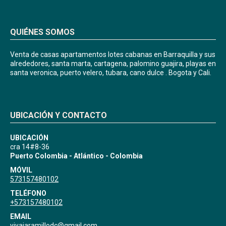
QUIÉNES SOMOS
Venta de casas apartamentos lotes cabanas en Barraquilla y sus
alrededores, santa marta, cartagena, palomino guajira, playas en
santa veronica, puerto velero, tubara, cano dulce . Bogota y Cali.
UBICACIÓN Y CONTACTO
UBICACIÓN
cra 14#8-36
Puerto Colombia - Atlántico - Colombia
MÓVIL
573157480102
TELÉFONO
+573157480102
EMAIL
yiyajaramillodc@gmail.com