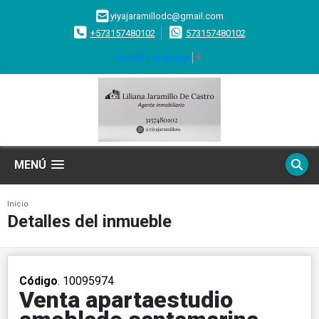
yiyajaramillodc@gmail.com
+573157480102
573157480102
Select Language
▼
MENÚ
Inicio
Detalles del inmueble
Código
. 10095974
Venta apartaestudio