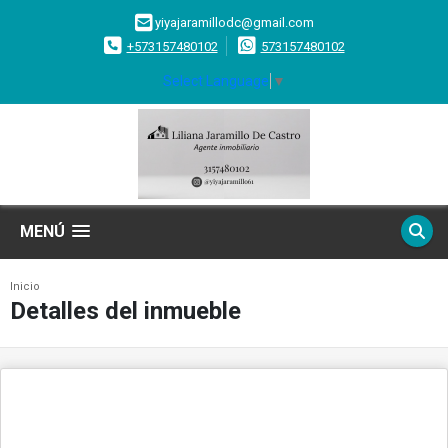
yiyajaramillodc@gmail.com
+573157480102
573157480102
Select Language
▼
MENÚ
Inicio
Detalles del inmueble