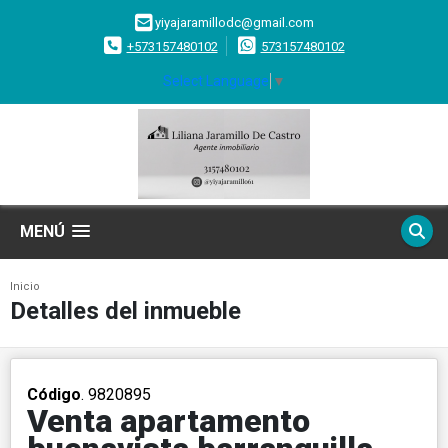
yiyajaramillodc@gmail.com
+573157480102
573157480102
Select Language
▼
MENÚ
Inicio
Detalles del inmueble
Código
. 9820895
Venta apartamento