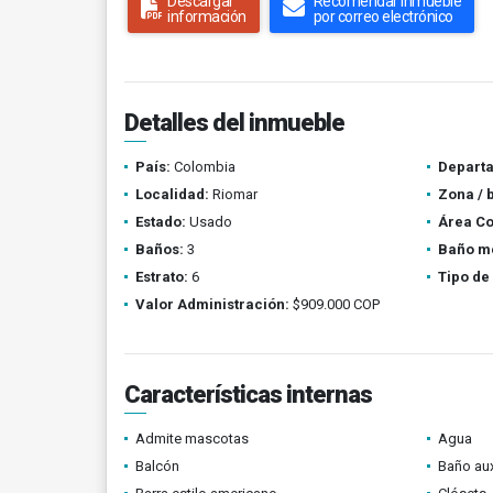
Descargar
Recomendar inmueble
información
por correo electrónico
Detalles del inmueble
País:
Colombia
Depart
Localidad:
Riomar
Zona / 
Estado:
Usado
Área Co
Baños:
3
Baño m
Estrato:
6
Tipo de
Valor Administración:
$909.000 COP
Características internas
Admite mascotas
Agua
Balcón
Baño aux