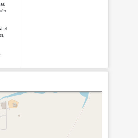
vas
bién
á el
es,
.