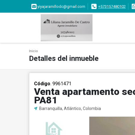
yiyajaramillodc@gmail.com
+573157480102
Inicio
Detalles del inmueble
Código
. 9961471
Venta apartamento sec
PA81
Barranquilla, Atlántico, Colombia