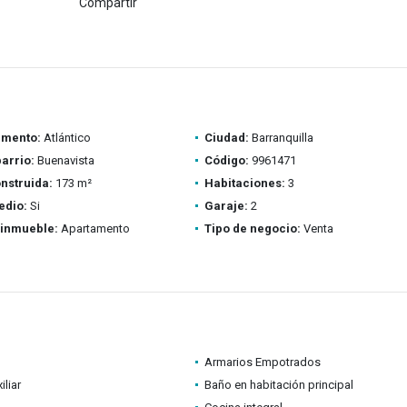
Compartir
amento:
Atlántico
Ciudad:
Barranquilla
barrio:
Buenavista
Código:
9961471
nstruida:
173 m²
Habitaciones:
3
edio:
Si
Garaje:
2
 inmueble:
Apartamento
Tipo de negocio:
Venta
Armarios Empotrados
iliar
Baño en habitación principal