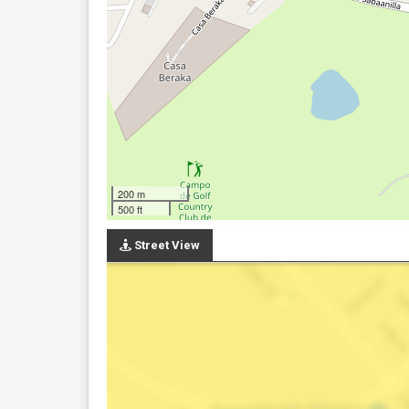
200 m
500 ft
Street View