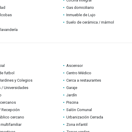
Cocina integral
idad
Gas domiciliario
alcobas
Inmueble de Lujo
Suelo de cerámica / mármol
lavandería
ial
Ascensor
e futbol
Centro Médico
Jardines y Colegios
Cerca a restaurantes
 / Universidades
Garaje
o
Jardín
 cercanos
Piscina
 / Recepción
Salón Comunal
úblico cercano
Urbanización Cerrada
 multifamiliar
Zona infantil
eportivas
Zonas verdes