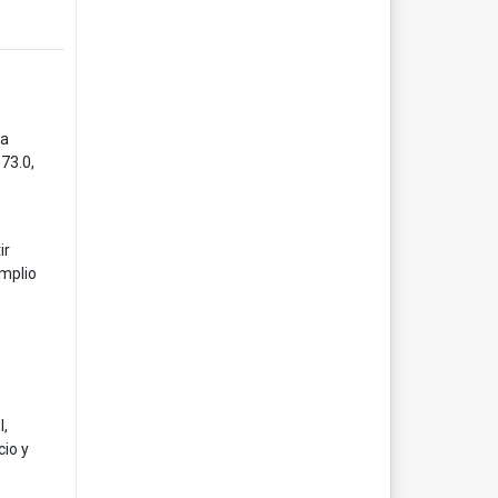
na
73.0,
ir
mplio
l,
cio y