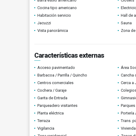
Barra estilo americano
Clósets
Cocina tipo americano
Electric
Habitación servicio
Hall de 
Jacuzzi
Sauna
Vista panorámica
Zona de 
Características externas
Acceso pavimentado
Área Soc
Barbacoa / Parrilla / Quincho
Cancha d
Centros comerciales
Cerca a 
Cochera / Garaje
Colegios
Garita de Entrada
Gimnasi
Parqueadero visitantes
Parques
Planta eléctrica
Portería
Terraza
Trans. p
Vigilancia
Vivienda
Zona residencial
Zonas d