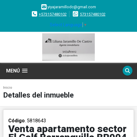
yiyajaramillodc@gmail.com
+573157480102
573157480102
Select Language
▼
MENÚ
Inicio
Detalles del inmueble
Código
. 5818643
Venta apartamento sector