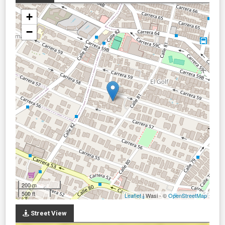
+
−
200 m
500 ft
Leaflet
| Wasi - ©
OpenStreetMap
Street View