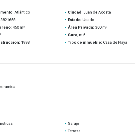
amento:
Atlántico
Ciudad:
Juan de Acosta
3821658
Estado:
Usado
rreno:
450 m²
Área Privada:
300 m²
2
Garaje:
5
strucción:
1998
Tipo de inmueble:
Casa de Playa
anorámica
rísticas
Garaje
Terraza