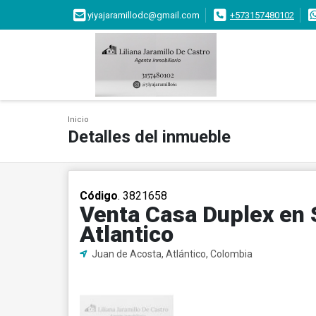
yiyajaramillodc@gmail.com
+573157480102
Inicio
Detalles del inmueble
Código
. 3821658
Venta Casa Duplex en 
Atlantico
Juan de Acosta, Atlántico, Colombia