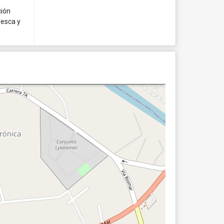
ción
pesca y