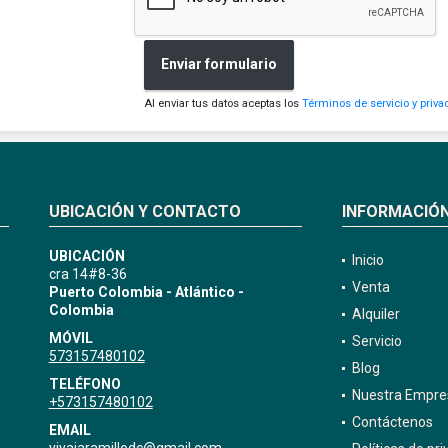
Enviar formulario
Al enviar tus datos aceptas los
Términos de servicio y priva
UBICACIÓN Y CONTACTO
INFORMACIÓ
UBICACIÓN
Inicio
cra 14#8-36
Venta
Puerto Colombia - Atlántico -
Colombia
Alquiler
MÓVIL
Servicio
573157480102
Blog
TELÉFONO
Nuestra Empre
+573157480102
Contáctenos
EMAIL
yiyajaramillodc@gmail.com