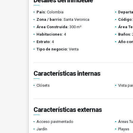
Detalles del inmueble
País:
Colombia
Depart
Zona / barrio:
Santa Veronica
Código:
Área Construida:
300 m²
Área Te
Habitaciones:
4
Baños:
Estrato:
4
Año con
Tipo de negocio:
Venta
Características internas
Clósets
Vista p
Características externas
Acceso pavimentado
Áreas Tu
Jardín
Playas