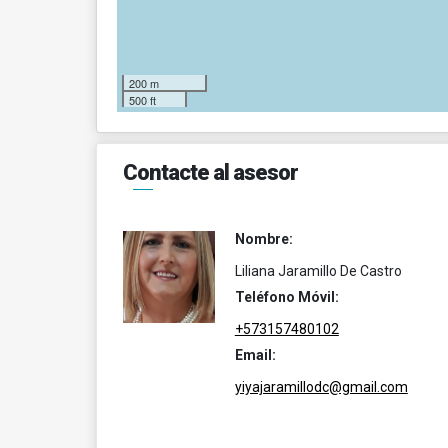
200 m
500 ft
Contacte al asesor
Nombre:
Liliana Jaramillo De Castro
Teléfono Móvil:
+573157480102
Email:
yiyajaramillodc@gmail.com