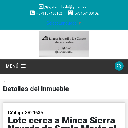
yiyajaramillodc@gmail.com
+573157480102
573157480102
Select Language
▼
MENÚ
Inicio
Detalles del inmueble
Código
. 3821636
Lote cerca a Minca Sierra