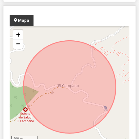
Mapa
+
−
200 m