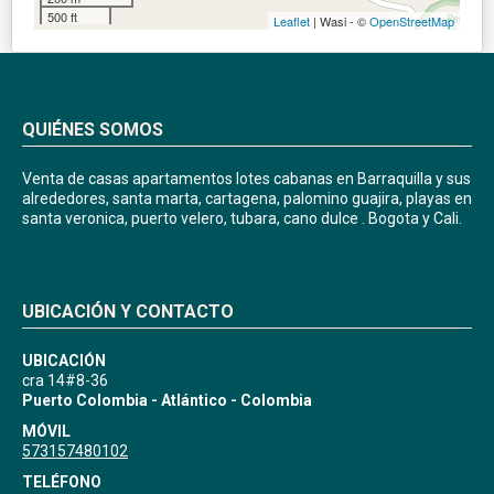
500 ft
Leaflet
| Wasi - ©
OpenStreetMap
QUIÉNES SOMOS
Venta de casas apartamentos lotes cabanas en Barraquilla y sus
alrededores, santa marta, cartagena, palomino guajira, playas en
santa veronica, puerto velero, tubara, cano dulce . Bogota y Cali.
UBICACIÓN Y CONTACTO
UBICACIÓN
cra 14#8-36
Puerto Colombia - Atlántico - Colombia
MÓVIL
573157480102
TELÉFONO