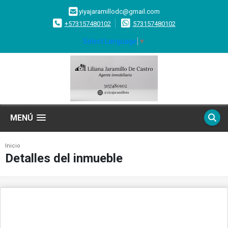
yiyajaramillodc@gmail.com
+573157480102
573157480102
Select Language
▼
MENÚ
Inicio
Detalles del inmueble