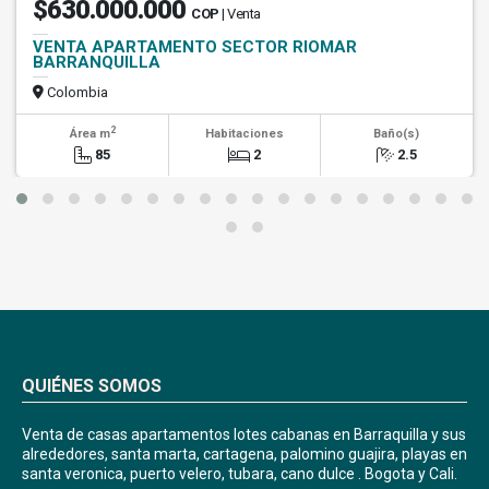
$630.000.000
COP
| Venta
VENTA APARTAMENTO SECTOR RIOMAR
BARRANQUILLA
Colombia
2
Área m
Habitaciones
Baño(s)
85
2
2.5
QUIÉNES SOMOS
Venta de casas apartamentos lotes cabanas en Barraquilla y sus
alrededores, santa marta, cartagena, palomino guajira, playas en
santa veronica, puerto velero, tubara, cano dulce . Bogota y Cali.