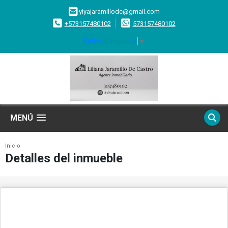
yiyajaramillodc@gmail.com
+573157480102
573157480102
Select Language
▼
MENÚ
Inicio
Detalles del inmueble